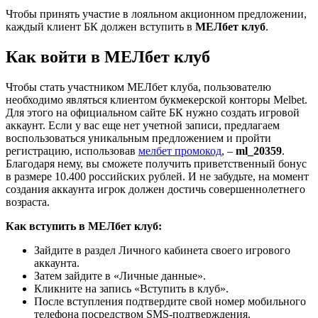
Чтобы принять участие в лояльном акционном предложении,
каждый клиент БК должен вступить в
МЕЛбет клуб
.
Как войти в МЕЛбет клуб
Чтобы стать участником МЕЛбет клуба, пользователю
необходимо являться клиентом букмекерской конторы Melbet.
Для этого на официальном сайте БК нужно создать игровой
аккаунт. Если у вас еще нет учетной записи, предлагаем
воспользоваться уникальным предложением и пройти
регистрацию, использовав
мелбет промокод
, –
ml_20359
.
Благодаря нему, вы сможете получить приветственный бонус
в размере 10.400 российских рублей. И не забудьте, на момент
создания аккаунта игрок должен достичь совершеннолетнего
возраста.
Как вступить в МЕЛбет клуб:
Зайдите в раздел Личного кабинета своего игрового
аккаунта.
Затем зайдите в «Личные данные».
Кликните на запись «Вступить в клуб».
После вступления подтвердите свой номер мобильного
телефона посредством SMS-подтверждения.