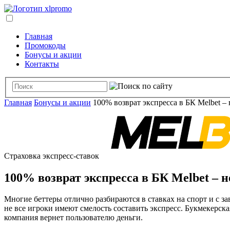
Главная
Промокоды
Бонусы и акции
Контакты
Главная
Бонусы и акции
100% возврат экспресса в БК Melbet – 
Страховка экспресс-ставок
100% возврат экспресса в БК Melbet – н
Многие беттеры отлично разбираются в ставках на спорт и с
не все игроки имеют смелость составить экспресс. Букмекерск
компания вернет пользователю деньги.